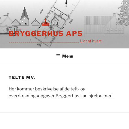
Videre
til
indhold
BRYGGERHUS APS
___________________________________ Lidt af hvert
Menu
TELTE MV.
Her kommer beskrivelse af de telt- og
overdækningsopgaver Bryggerhus kan hjælpe med.